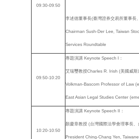
09:30-09:50
李述德董事長(臺灣證券交易所董事長
Chairman Sush-Der Lee, Taiwan Stoc
Services Roundtable
專題演講 Keynote Speech I：
艾瑞璽教授Charles R. Irish 
09:50-10:20
Volkman-Bascom Professor of Law (em
East Asian Legal Studies Center (eme
專題演講 Keynote Speech II：
顏慶章教授 (台灣國際法學會理事長
10:20-10:50
President Ching-Chang Yen, Taiwanese